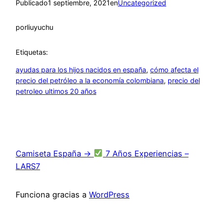
Publicado
1 septiembre, 2021
en
Uncategorized
por
liuyuchu
Etiquetas:
ayudas para los hijos nacidos en españa
, 
cómo afecta el
precio del petróleo a la economía colombiana
, 
precio del
petroleo ultimos 20 años
Camiseta España →
7 Años Experiencias –
LARS7
Funciona gracias a
WordPress