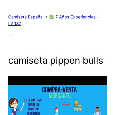
Saltar
al
Camiseta España →
7 Años Experiencias –
contenido
LARS7
camiseta pippen bulls