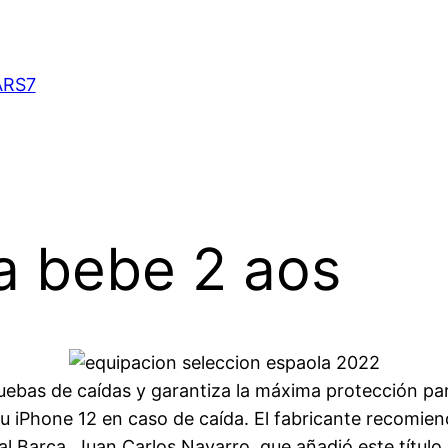
ARS7
a bebe 2 aos
uebas de caídas y garantiza la máxima protección p
tu iPhone 12 en caso de caída. El fabricante recomie
l Barça, Juan Carlos Navarro, que añadió este título i