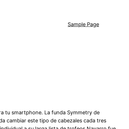
Sample Page
ara tu smartphone. La funda Symmetry de
nda cambiar este tipo de cabezales cada tres
ndividual a su larga lista de trofeos.Navarro fue