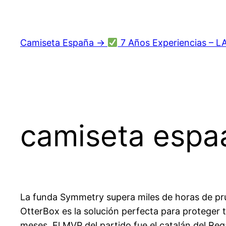
Saltar
al
contenido
Camiseta España →
7 Años Experiencias – L
camiseta espa
La funda Symmetry supera miles de horas de pr
OtterBox es la solución perfecta para proteger 
meses. El MVP del partido fue el catalán del Rega