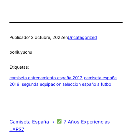
Publicado
12 octubre, 2022
en
Uncategorized
por
liuyuchu
Etiquetas:
camiseta entrenamiento españa 2017
, 
camiseta españa
2019
, 
segunda equipacion seleccion española futbol
Camiseta España →
7 Años Experiencias –
LARS7