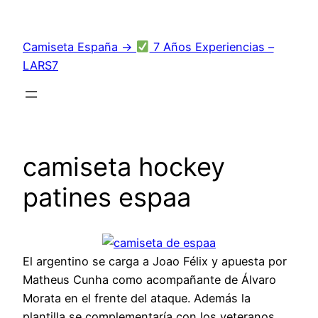
Saltar
al
Camiseta España →
7 Años Experiencias –
contenido
LARS7
camiseta hockey
patines espaa
El argentino se carga a Joao Félix y apuesta por
Matheus Cunha como acompañante de Álvaro
Morata en el frente del ataque. Además la
plantilla se complementaría con los veteranos