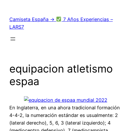
Saltar
al
Camiseta España →
7 Años Experiencias –
contenido
LARS7
equipacion atletismo
espaa
En Inglaterra, en una ahora tradicional formación
4-4-2, la numeración estándar es usualmente: 2
(lateral derecho), 5, 6, 3 (lateral izquierdo); 4
(mediocentro defensivo), 7 (mediocampista