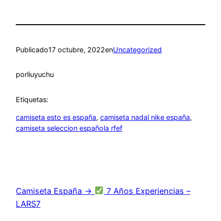
Publicado
17 octubre, 2022
en
Uncategorized
por
liuyuchu
Etiquetas:
camiseta esto es españa
, 
camiseta nadal nike españa
, 
camiseta seleccion española rfef
Camiseta España →
7 Años Experiencias –
LARS7