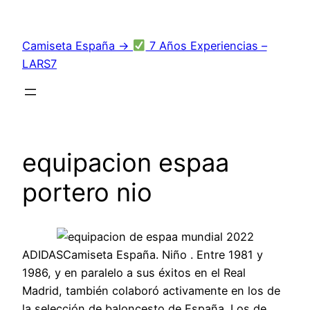
Saltar
al
Camiseta España →
7 Años Experiencias –
contenido
LARS7
equipacion espaa
portero nio
ADIDASCamiseta España. Niño . Entre 1981 y
1986, y en paralelo a sus éxitos en el Real
Madrid, también colaboró activamente en los de
la selección de baloncesto de España. Los de