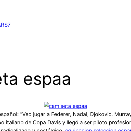
ARS7
eta espaa
 español: “Veo jugar a Federer, Nadal, Djokovic, Murray,
o italiano de Copa Davis y llegó a ser piloto profesio
 radicalizado y nostálgico,
equipacion seleccion espa