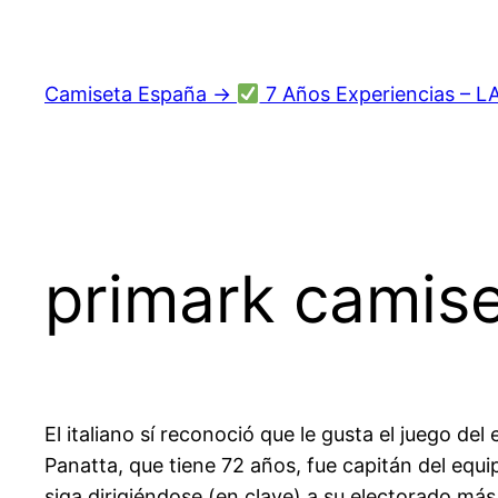
Saltar
al
contenido
Camiseta España →
7 Años Experiencias – L
primark camis
El italiano sí reconoció que le gusta el juego del
Panatta, que tiene 72 años, fue capitán del equip
siga dirigiéndose (en clave) a su electorado más