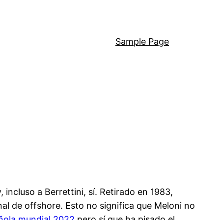
Sample Page
 incluso a Berrettini, sí. Retirado en 1983,
nal de offshore. Esto no significa que Meloni no
ñola mundial 2022
pero sí que ha pisado el