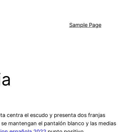
Sample Page
ia
eta centra el escudo y presenta dos franjas
e se mantengan el pantalón blanco y las medias
cion española 2022
punto positivo.