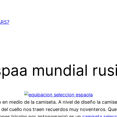
ARS7
paa mundial rus
do en medio de la camiseta. A nivel de diseño la camis
a del cuello nos traen recuerdos muy noventeros. Qu
iones tricolor por antonomasia) es un
camiseta selec