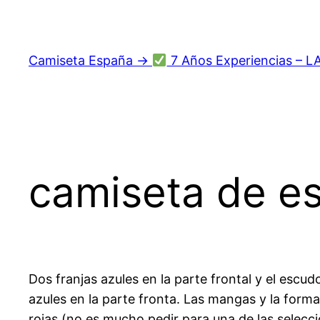
Saltar
al
contenido
Camiseta España →
7 Años Experiencias – L
camiseta de es
Dos franjas azules en la parte frontal y el escu
azules en la parte fronta. Las mangas y la form
rojas (no es mucho pedir para una de las selecc