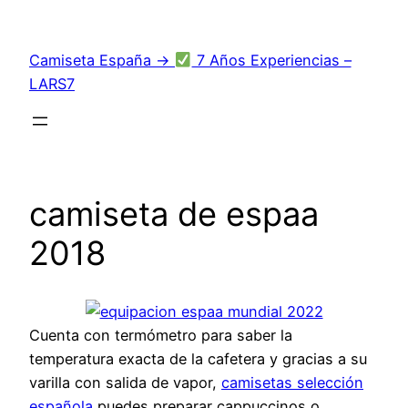
Saltar
al
Camiseta España →
7 Años Experiencias –
contenido
LARS7
camiseta de espaa
2018
Cuenta con termómetro para saber la
temperatura exacta de la cafetera y gracias a su
varilla con salida de vapor,
camisetas selección
española
puedes preparar cappuccinos o