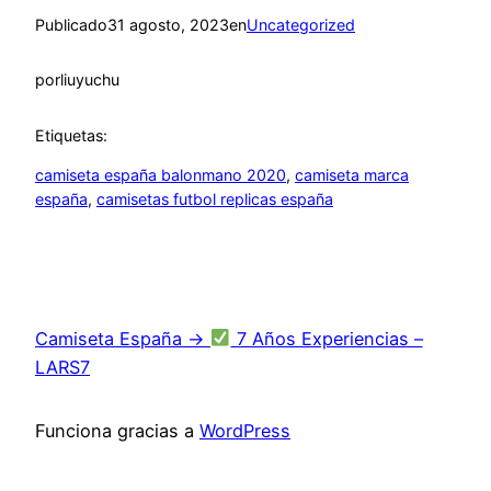
Publicado
31 agosto, 2023
en
Uncategorized
por
liuyuchu
Etiquetas:
camiseta españa balonmano 2020
, 
camiseta marca
españa
, 
camisetas futbol replicas españa
Camiseta España →
7 Años Experiencias –
LARS7
Funciona gracias a
WordPress