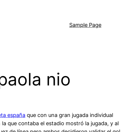
Sample Page
paola nio
eta españa
que con una gran jugada individual
la que contaba el estadio mostró la jugada, y al
uez de línea pero ambos decidieron validar el gol