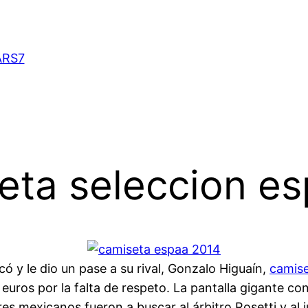
ARS7
ta seleccion es
ó y le dio un pase a su rival, Gonzalo Higuaín,
camis
ros por la falta de respeto. La pantalla gigante con 
es mexicanos fueron a buscar al árbitro Rosetti y al j