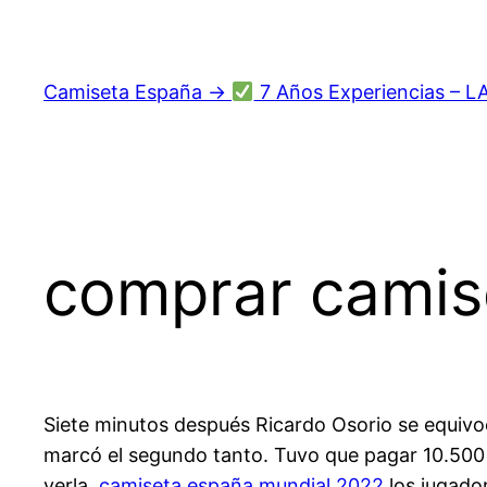
Saltar
al
contenido
Camiseta España →
7 Años Experiencias – L
comprar camise
Siete minutos después Ricardo Osorio se equivoc
marcó el segundo tanto. Tuvo que pagar 10.500 eu
verla,
camiseta españa mundial 2022
los jugador