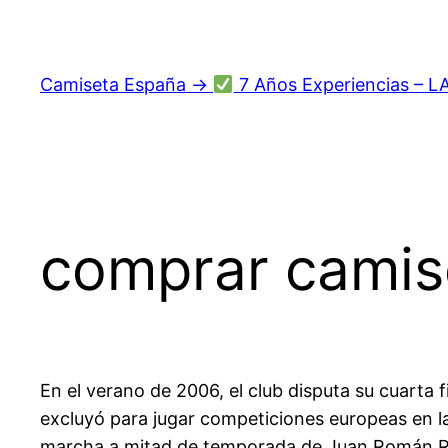
Saltar
al
contenido
Camiseta España →
7 Años Experiencias – L
comprar camis
En el verano de 2006, el club disputa su cuarta 
excluyó para jugar competiciones europeas en l
marcha a mitad de temporada de Juan Román Ri