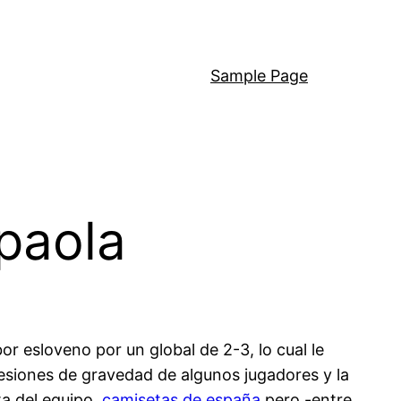
Sample Page
paola
or esloveno por un global de 2-3, lo cual le
esiones de gravedad de algunos jugadores y la
a del equipo,
camisetas de españa
pero -entre