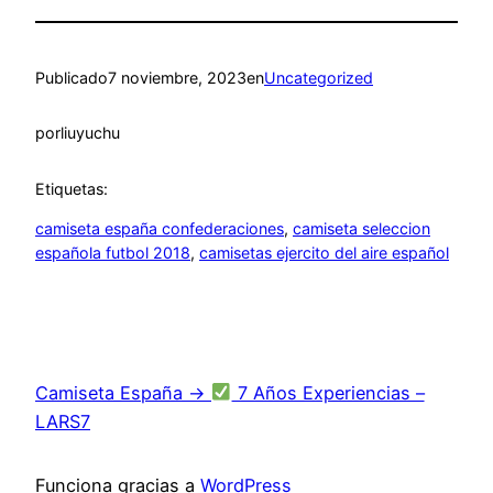
Publicado
7 noviembre, 2023
en
Uncategorized
por
liuyuchu
Etiquetas:
camiseta españa confederaciones
, 
camiseta seleccion
española futbol 2018
, 
camisetas ejercito del aire español
Camiseta España →
7 Años Experiencias –
LARS7
Funciona gracias a
WordPress