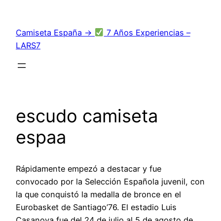
Saltar
al
Camiseta España →
7 Años Experiencias –
contenido
LARS7
escudo camiseta
espaa
Rápidamente empezó a destacar y fue
convocado por la Selección Española juvenil, con
la que conquistó la medalla de bronce en el
Eurobasket de Santiago’76. El estadio Luis
Casanova fue del 24 de julio al 5 de agosto de