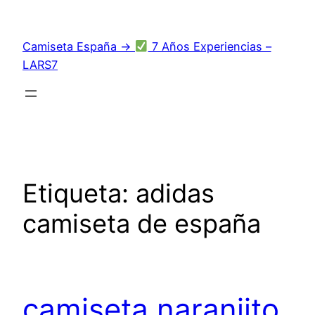
Saltar
al
Camiseta España →
7 Años Experiencias –
contenido
LARS7
Etiqueta:
adidas
camiseta de españa
camiseta naranjito