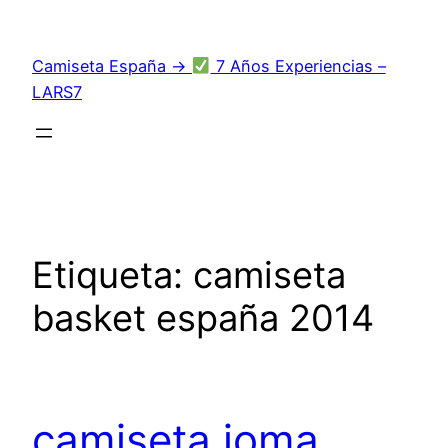
Saltar
al
Camiseta España →
7 Años Experiencias –
contenido
LARS7
Etiqueta:
camiseta
basket españa 2014
camiseta joma