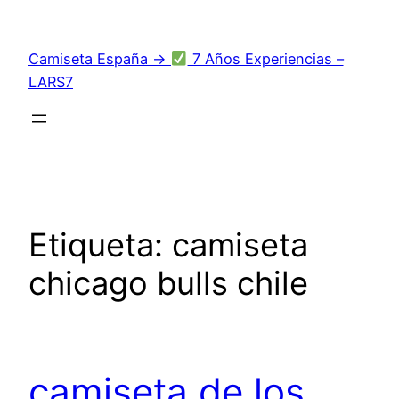
Saltar
al
Camiseta España →
7 Años Experiencias –
contenido
LARS7
Etiqueta:
camiseta
chicago bulls chile
camiseta de los