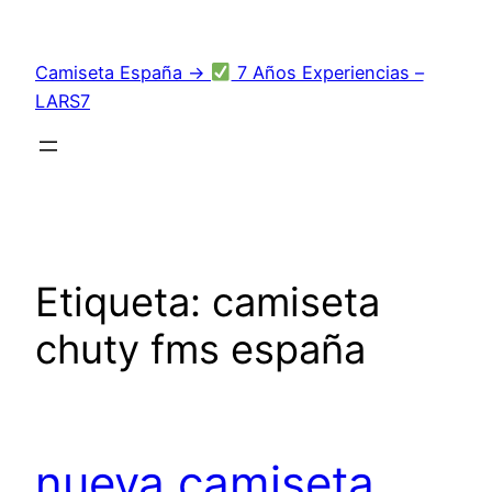
Saltar
al
Camiseta España →
7 Años Experiencias –
contenido
LARS7
Etiqueta:
camiseta
chuty fms españa
nueva camiseta