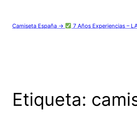
Saltar
al
contenido
Camiseta España →
7 Años Experiencias – L
Etiqueta:
cami