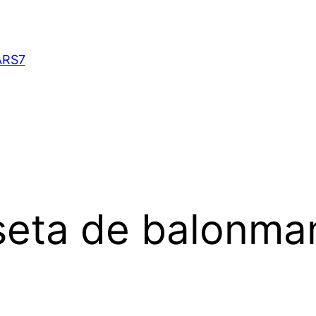
ARS7
seta de balonma