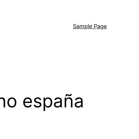
Sample Page
no españa