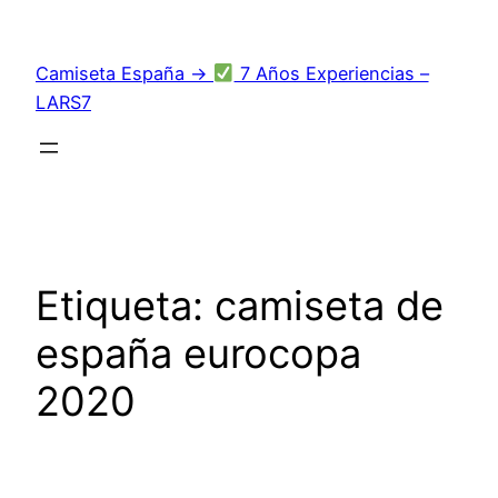
Saltar
al
Camiseta España →
7 Años Experiencias –
contenido
LARS7
Etiqueta:
camiseta de
españa eurocopa
2020