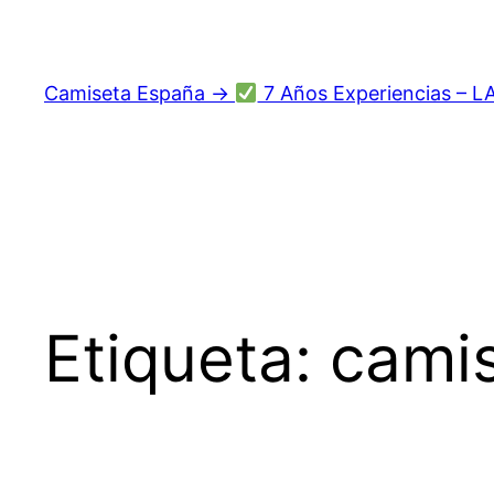
Saltar
al
contenido
Camiseta España →
7 Años Experiencias – L
Etiqueta:
cami