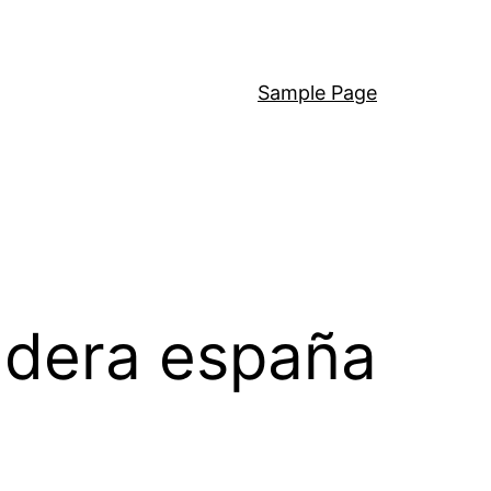
Sample Page
ndera españa