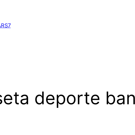
ARS7
seta deporte ba