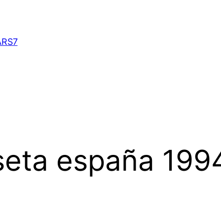
ARS7
seta españa 199