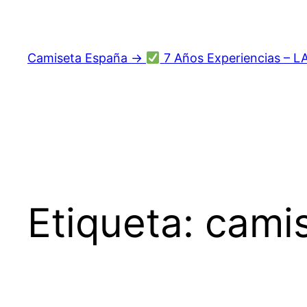
Saltar
al
contenido
Camiseta España →
7 Años Experiencias – L
Etiqueta:
cami