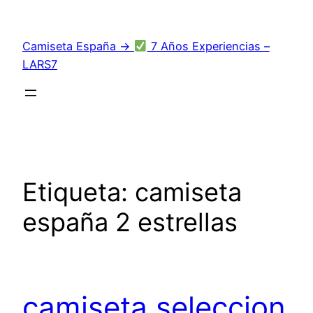
Saltar
al
Camiseta España →
7 Años Experiencias –
contenido
LARS7
Etiqueta:
camiseta
españa 2 estrellas
camiseta seleccion