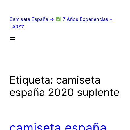
Saltar
al
Camiseta España →
7 Años Experiencias –
contenido
LARS7
Etiqueta:
camiseta
españa 2020 suplente
camiseta españa