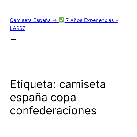
Saltar
al
Camiseta España →
7 Años Experiencias –
contenido
LARS7
Etiqueta:
camiseta
españa copa
confederaciones