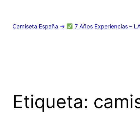
Saltar
al
contenido
Camiseta España →
7 Años Experiencias – L
Etiqueta:
camis