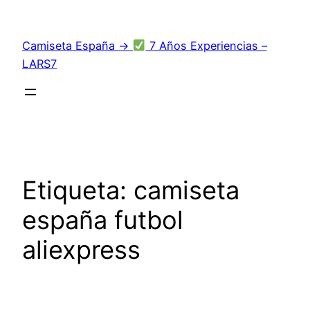
Saltar
al
Camiseta España →
7 Años Experiencias –
contenido
LARS7
Etiqueta:
camiseta
españa futbol
aliexpress