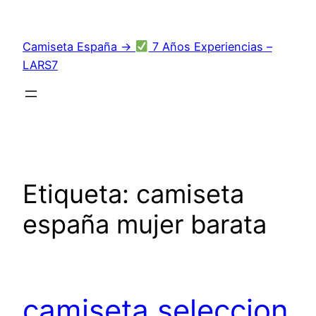
Saltar
al
Camiseta España →
7 Años Experiencias –
contenido
LARS7
Etiqueta:
camiseta
españa mujer barata
camiseta seleccion