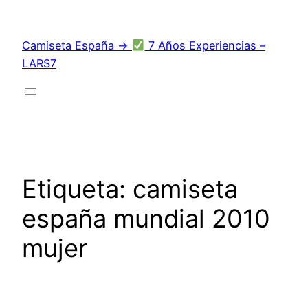
Saltar
al
Camiseta España →
7 Años Experiencias –
contenido
LARS7
Etiqueta:
camiseta
españa mundial 2010
mujer