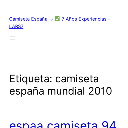
Saltar
al
Camiseta España →
7 Años Experiencias –
contenido
LARS7
Etiqueta:
camiseta
españa mundial 2010
espaa camiseta 94