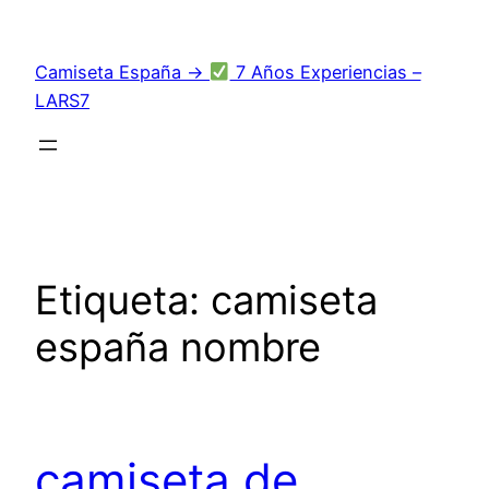
Saltar
al
Camiseta España →
7 Años Experiencias –
contenido
LARS7
Etiqueta:
camiseta
españa nombre
camiseta de