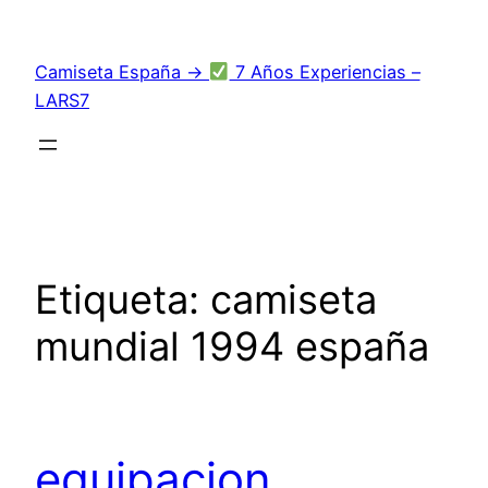
Saltar
al
Camiseta España →
7 Años Experiencias –
contenido
LARS7
Etiqueta:
camiseta
mundial 1994 españa
equipacion