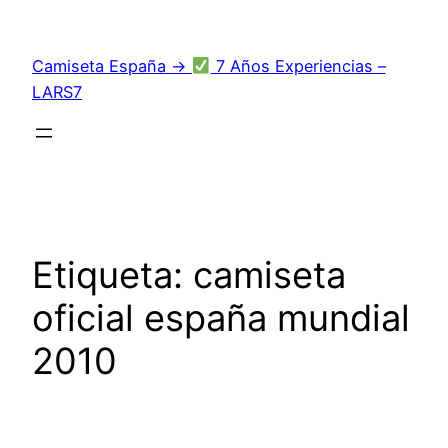
Saltar
al
Camiseta España →
7 Años Experiencias –
contenido
LARS7
Etiqueta:
camiseta
oficial españa mundial
2010