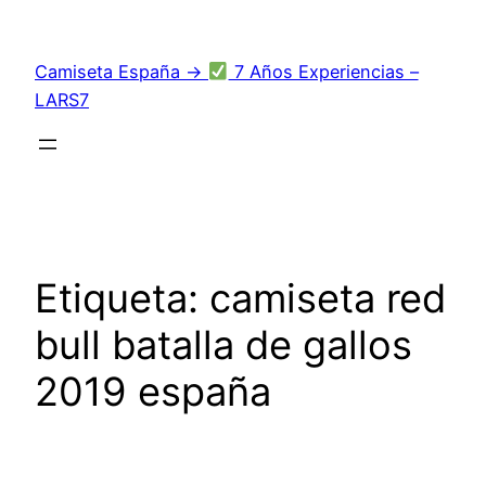
Saltar
al
Camiseta España →
7 Años Experiencias –
contenido
LARS7
Etiqueta:
camiseta red
bull batalla de gallos
2019 españa