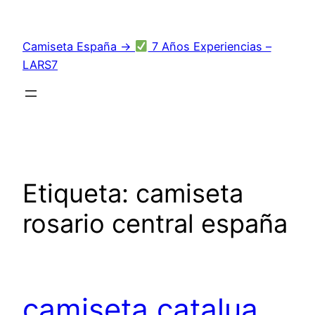
Saltar
al
Camiseta España →
7 Años Experiencias –
contenido
LARS7
Etiqueta:
camiseta
rosario central españa
camiseta catalua