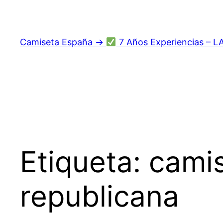
Saltar
al
contenido
Camiseta España →
7 Años Experiencias – L
Etiqueta:
camis
republicana