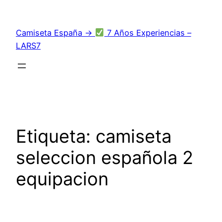
Saltar
al
Camiseta España →
7 Años Experiencias –
contenido
LARS7
Etiqueta:
camiseta
seleccion española 2
equipacion