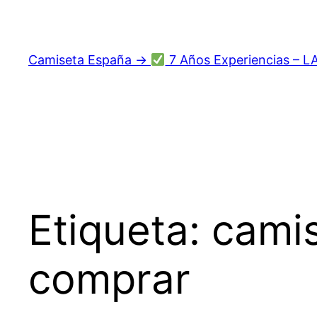
Saltar
al
contenido
Camiseta España →
7 Años Experiencias – L
Etiqueta:
camis
comprar