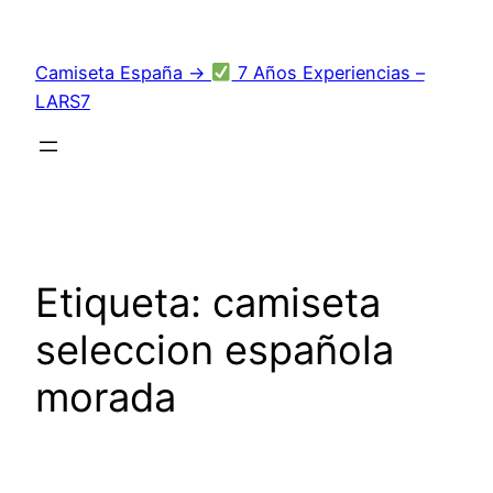
Saltar
al
Camiseta España →
7 Años Experiencias –
contenido
LARS7
Etiqueta:
camiseta
seleccion española
morada