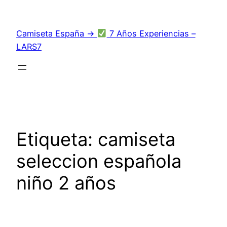
Saltar
al
Camiseta España →
7 Años Experiencias –
contenido
LARS7
Etiqueta:
camiseta
seleccion española
niño 2 años