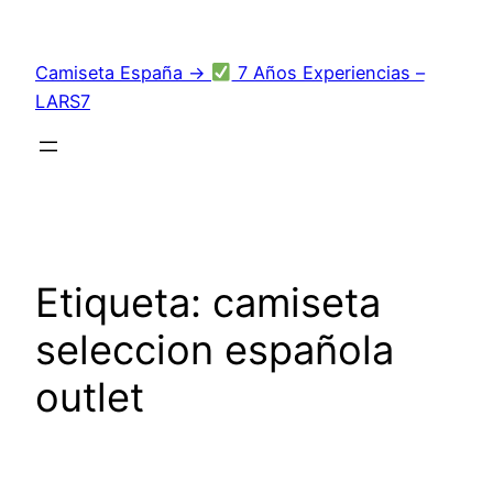
Saltar
al
Camiseta España →
7 Años Experiencias –
contenido
LARS7
Etiqueta:
camiseta
seleccion española
outlet