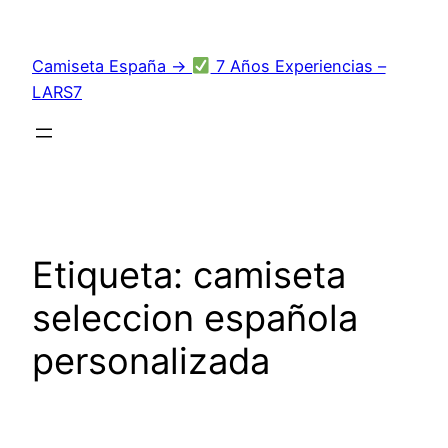
Saltar
al
Camiseta España →
7 Años Experiencias –
contenido
LARS7
Etiqueta:
camiseta
seleccion española
personalizada