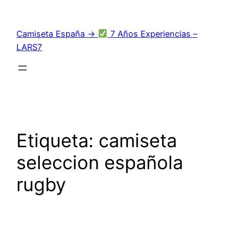
Saltar
al
Camiseta España →
7 Años Experiencias –
contenido
LARS7
Etiqueta:
camiseta
seleccion española
rugby