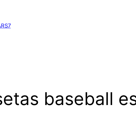
ARS7
etas baseball e