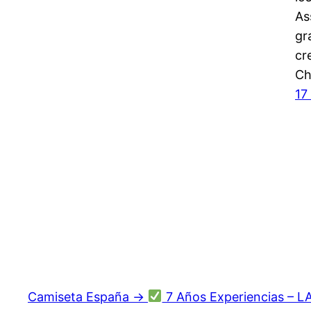
As
gr
cr
Ch
17
Camiseta España →
7 Años Experiencias – L