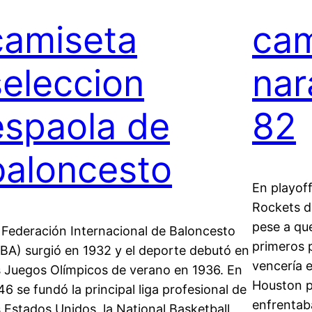
camiseta
cam
seleccion
nar
espaola de
82
baloncesto
En playof
Rockets d
pese a qu
 Federación Internacional de Baloncesto
primeros 
IBA) surgió en 1932 y el deporte debutó en
vencería e
s Juegos Olímpicos de verano en 1936. En
Houston p
46 se fundó la principal liga profesional de
enfrentab
s Estados Unidos, la National Basketball