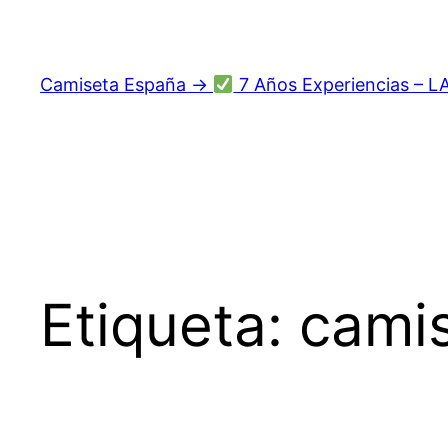
Saltar
al
contenido
Camiseta España →
7 Años Experiencias – L
Etiqueta:
camis