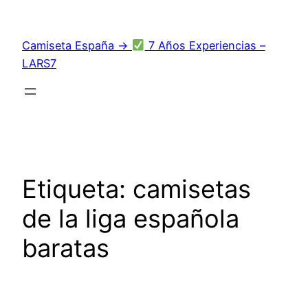
Saltar
al
Camiseta España →
7 Años Experiencias –
contenido
LARS7
Etiqueta:
camisetas
de la liga española
baratas