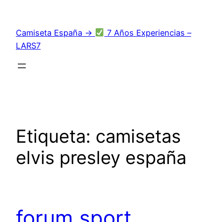
Saltar
al
Camiseta España →
7 Años Experiencias –
contenido
LARS7
Etiqueta:
camisetas
elvis presley españa
forum sport