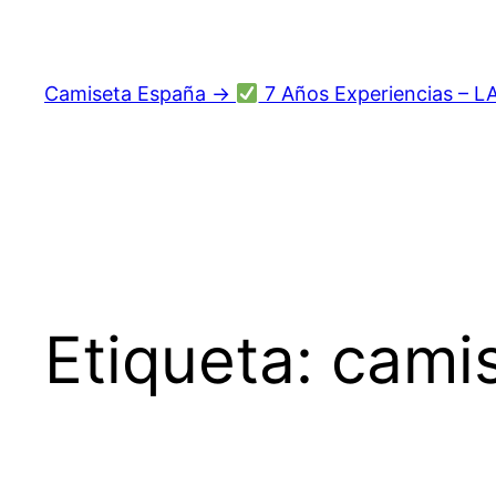
Saltar
al
contenido
Camiseta España →
7 Años Experiencias – L
Etiqueta:
cami