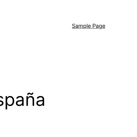
Sample Page
spaña