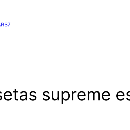
ARS7
setas supreme e