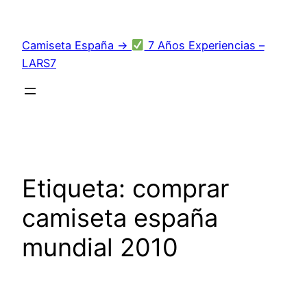
Saltar
al
Camiseta España →
7 Años Experiencias –
contenido
LARS7
Etiqueta:
comprar
camiseta españa
mundial 2010