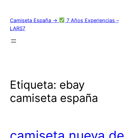
Saltar
al
Camiseta España →
7 Años Experiencias –
contenido
LARS7
Etiqueta:
ebay
camiseta españa
camiseta nueva de