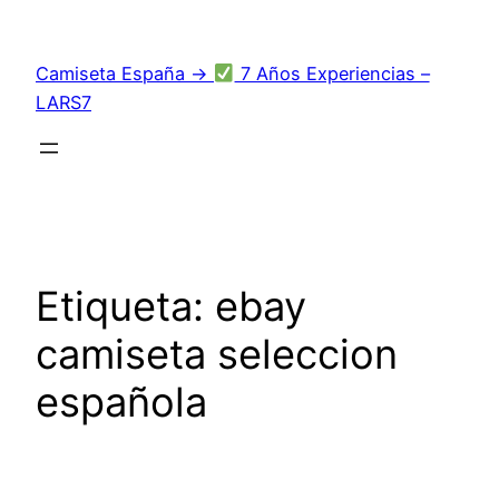
Saltar
al
Camiseta España →
7 Años Experiencias –
contenido
LARS7
Etiqueta:
ebay
camiseta seleccion
española