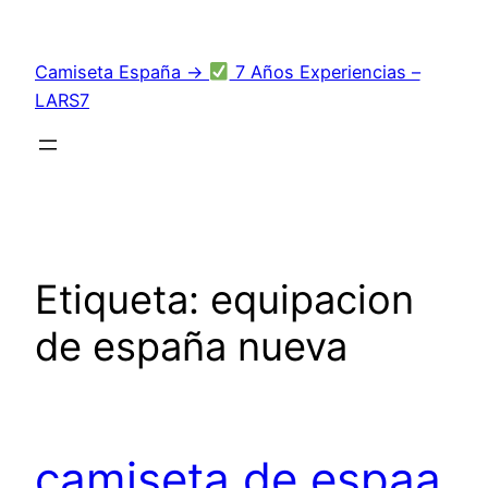
Saltar
al
Camiseta España →
7 Años Experiencias –
contenido
LARS7
Etiqueta:
equipacion
de españa nueva
camiseta de espaa