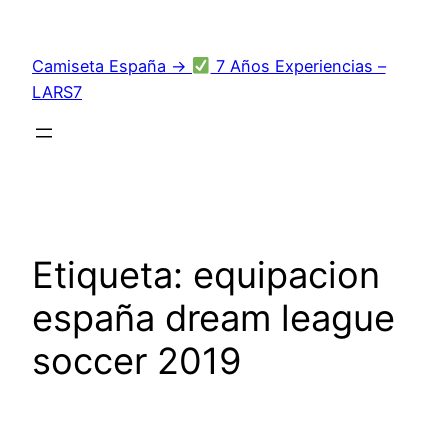
Saltar
al
Camiseta España →
7 Años Experiencias –
contenido
LARS7
Etiqueta:
equipacion
españa dream league
soccer 2019